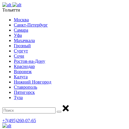
Тольятти
Москва
Санкт-Петербург
Самара
Уфа
Махачкала
Грозный
Сургут
Сочи
Ростов-на-Дону
Краснодар
Воронеж
Калуга
Нижний Новгород
Ставрополь
Пятигорск
Тула
+7(495)260-07-65