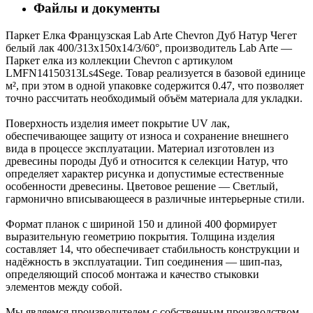
Файлы и документы
Паркет Елка Французская Lab Arte Chevron Дуб Натур Чегет
белый лак 400/313х150х14/3/60°, производитель Lab Arte —
Паркет елка из коллекции Chevron с артикулом
LMFN14150313Ls4Sege. Товар реализуется в базовой единице
м², при этом в одной упаковке содержится 0.47, что позволяет
точно рассчитать необходимый объём материала для укладки.
Поверхность изделия имеет покрытие UV лак,
обеспечивающее защиту от износа и сохранение внешнего
вида в процессе эксплуатации. Материал изготовлен из
древесины породы Дуб и относится к селекции Натур, что
определяет характер рисунка и допустимые естественные
особенности древесины. Цветовое решение — Светлый,
гармонично вписывающееся в различные интерьерные стили.
Формат планок с шириной 150 и длиной 400 формирует
выразительную геометрию покрытия. Толщина изделия
составляет 14, что обеспечивает стабильность конструкции и
надёжность в эксплуатации. Тип соединения — шип-паз,
определяющий способ монтажа и качество стыковки
элементов между собой.
Мы являемся производителем с собственным производством