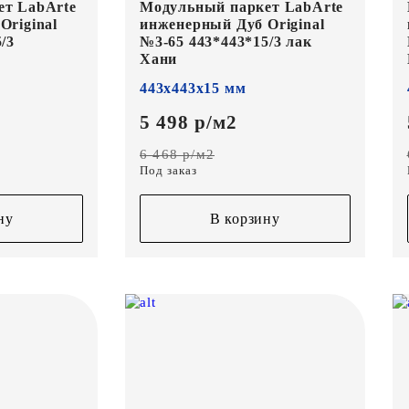
ет LabArte
Модульный паркет LabArte
Original
инженерный Дуб Original
/3
№3-65 443*443*15/3 лак
Хани
443х443х15 мм
5 498 р/м2
6 468 р/м2
Под заказ
ну
В корзину