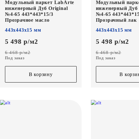
Модульный паркет LabArte
Модульный парк
инженерный Дуб Original
инженерный Дуб 
№4-65 443*443*15/3
№4-65 443*443*15
Прозрачное масло
Прозрачный лак
443х443х15 мм
443х443х15 мм
5 498 р/м2
5 498 р/м2
6 468 р/м2
6 468 р/м2
Под заказ
Под заказ
В корзину
В корзи