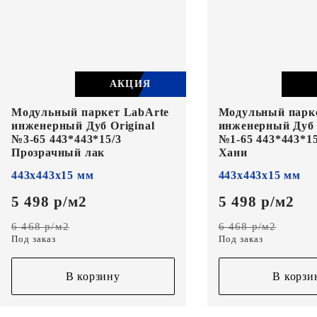
АКЦИЯ
Модульный паркет LabArte
Модульный парк
инженерный Дуб Original
инженерный Дуб 
№3-65 443*443*15/3
№1-65 443*443*15
Прозрачный лак
Хани
443х443х15 мм
443х443х15 мм
5 498 р/м2
5 498 р/м2
6 468 р/м2
6 468 р/м2
Под заказ
Под заказ
В корзину
В корзи