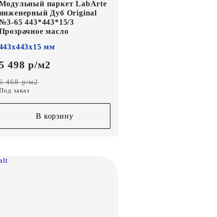
Модульный паркет LabArte
инженерный Дуб Original
№3-65 443*443*15/3
Прозрачное масло
443х443х15 мм
5 498 р/м2
6 468 р/м2
Под заказ
В корзину