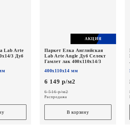
АКЦИЯ
а Lab Arte
Паркет Елка Английская
0х14/3 Дуб
Lab Arte Angle Дуб Селект
Гамлет лак 400х110х14/3
 мм
400х110х14 мм
6 149 р/м2
6 516 р/м2
Распродажа
ну
В корзину