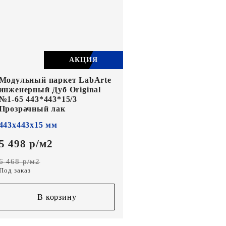
АКЦИЯ
Модульный паркет LabArte
инженерный Дуб Original
№1-65 443*443*15/3
Прозрачный лак
443х443х15 мм
5 498 р/м2
6 468 р/м2
Под заказ
В корзину