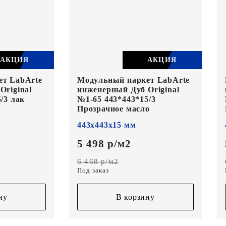
АКЦИЯ
АКЦИЯ
ет LabArte
Модульный паркет LabArte
Original
инженерный Дуб Original
/3 лак
№1-65 443*443*15/3
Прозрачное масло
443х443х15 мм
5 498 р/м2
6 468 р/м2
Под заказ
ну
В корзину