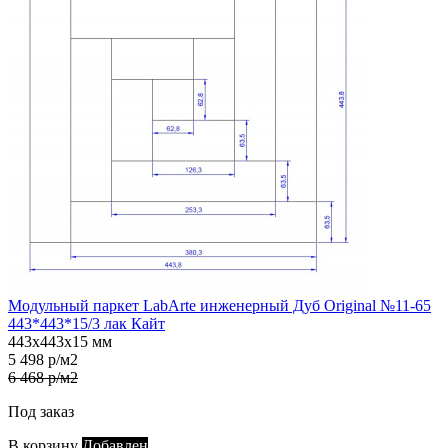
Модульный паркет LabArte инженерный Дуб Original №11-65
443*443*15/3 лак Кайт
443х443х15 мм
5 498 р/м2
6 468 р/м2
Под заказ
В корзину
Добавлен