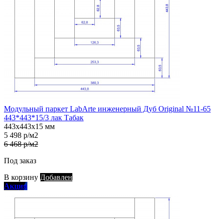
Модульный паркет LabArte инженерный Дуб Original №11-65
443*443*15/3 лак Табак
443х443х15 мм
5 498 р/м2
6 468 р/м2
Под заказ
В корзину
Добавлен
Акция