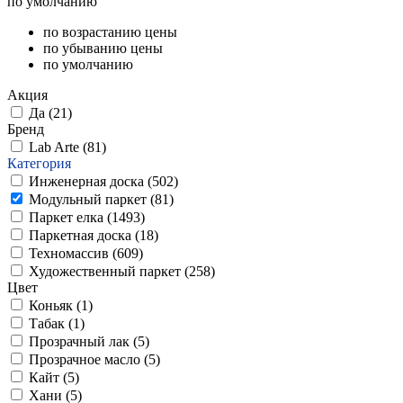
по умолчанию
по возрастанию цены
по убыванию цены
по умолчанию
Акция
Да (
21
)
Бренд
Lab Arte (
81
)
Категория
Инженерная доска (
502
)
Модульный паркет (
81
)
Паркет елка (
1493
)
Паркетная доска (
18
)
Техномассив (
609
)
Художественный паркет (
258
)
Цвет
Коньяк (
1
)
Табак (
1
)
Прозрачный лак (
5
)
Прозрачное масло (
5
)
Кайт (
5
)
Хани (
5
)