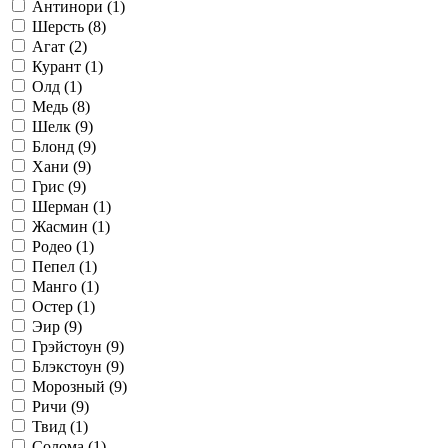
Антинори (
1
)
Шерсть (
8
)
Агат (
2
)
Курант (
1
)
Олд (
1
)
Медь (
8
)
Шелк (
9
)
Блонд (
9
)
Хани (
9
)
Грис (
9
)
Шерман (
1
)
Жасмин (
1
)
Родео (
1
)
Пепел (
1
)
Манго (
1
)
Остер (
1
)
Эир (
9
)
Грэйстоун (
9
)
Блэкстоун (
9
)
Морозный (
9
)
Ричи (
9
)
Твид (
1
)
Солома (
1
)