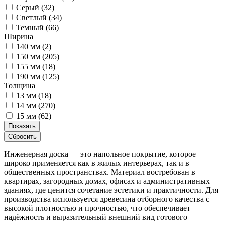
Серый (
32
)
Светлый (
34
)
Темный (
66
)
Ширина
140 мм (
2
)
150 мм (
205
)
155 мм (
18
)
190 мм (
125
)
Толщина
13 мм (
18
)
14 мм (
270
)
15 мм (
62
)
Показать
Сбросить
Инженерная доска — это напольное покрытие, которое
широко применяется как в жилых интерьерах, так и в
общественных пространствах. Материал востребован в
квартирах, загородных домах, офисах и административных
зданиях, где ценится сочетание эстетики и практичности. Для
производства используется древесина отборного качества с
высокой плотностью и прочностью, что обеспечивает
надёжность и выразительный внешний вид готового