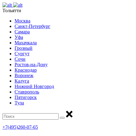
Тольятти
Москва
Санкт-Петербург
Самара
Уфа
Махачкала
Грозный
Сургут
Сочи
Ростов-на-Дону
Краснодар
Воронеж
Калуга
Нижний Новгород
Ставрополь
Пятигорск
Тула
+7(495)260-07-65