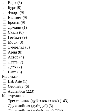
Верк (
8
)
Бург (
9
)
Флора (
9
)
Вельвет (
9
)
Бронза (
9
)
Домани (
1
)
Скала (
6
)
Грэйкэт (
9
)
Мори (
3
)
Эмеральд (
3
)
Ария (
8
)
Астор (
4
)
Латте (
7
)
Дарк (
2
)
Вита (
3
)
Коллекция
Lab Arte (
1
)
Geometry (
6
)
Authentica (
223
)
Конструкция
Трехслойная (дуб+хвоя+хвоя) (
143
)
Двухслойная (дуб+дуб) (
3
)
Двухслойная (дуб+фанера) (
224
)