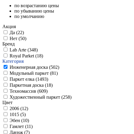
по возрастанию цены
по убыванию цены
по умолчанию
Акция
Да (
22
)
Нет (
50
)
Бренд
Lab Arte (
348
)
Royal Parket (
18
)
Категория
Инженерная доска (
502
)
Модульный паркет (
81
)
Паркет елка (
1493
)
Паркетная доска (
18
)
Техномассив (
609
)
Художественный паркет (
258
)
Цвет
2006 (
12
)
1015 (
5
)
Эбен (
10
)
Гамлет (
11
)
Лаунж (
7
)