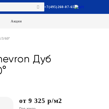
+7(495)260-07-65
Акции
/3/60°
hevron Дуб
0°
от 9 325 р/м2
Под заказ