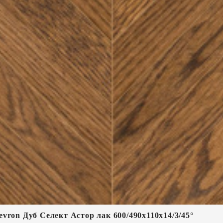
vron Дуб Селект Астор лак 600/490х110х14/3/45°