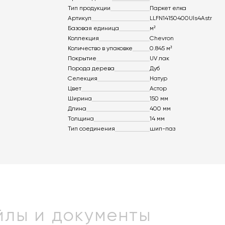
Тип продукции
Паркет елка
Артикул
LLFN14150400Uls4Astr
Базовая единица
м²
Коллекция
Chevron
Количество в упаковке
0.845 м²
Покрытие
UV лак
Порода дерева
Дуб
Селекция
Натур
Цвет
Астор
Ширина
150 мм
Длина
400 мм
Толщина
14 мм
Тип соединения
шип-паз
лы и документы