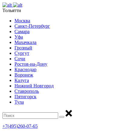
Тольятти
Москва
Санкт-Петербург
Самара
Уфа
Махачкала
Грозный
Сургут
Сочи
Ростов-на-Дону
Краснодар
Воронеж
Калуга
Нижний Новгород
Ставрополь
Пятигорск
Тула
+7(495)260-07-65