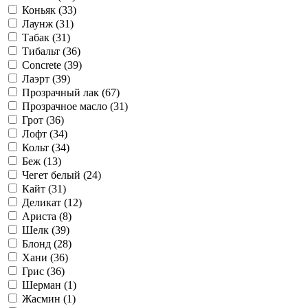
Коньяк (
33
)
Лаунж (
31
)
Табак (
31
)
Тибальт (
36
)
Concrete (
39
)
Лаэрт (
39
)
Прозрачный лак (
67
)
Прозрачное масло (
31
)
Грот (
36
)
Лофт (
34
)
Кольт (
34
)
Беж (
13
)
Чегет белый (
24
)
Кайт (
31
)
Деликат (
12
)
Ариста (
8
)
Шелк (
39
)
Блонд (
28
)
Хани (
36
)
Грис (
36
)
Шерман (
1
)
Жасмин (
1
)