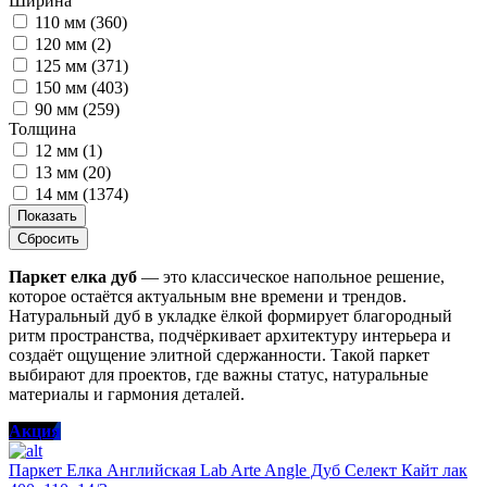
Ширина
110 мм (
360
)
120 мм (
2
)
125 мм (
371
)
150 мм (
403
)
90 мм (
259
)
Толщина
12 мм (
1
)
13 мм (
20
)
14 мм (
1374
)
Показать
Сбросить
Паркет елка дуб
— это классическое напольное решение,
которое остаётся актуальным вне времени и трендов.
Натуральный дуб в укладке ёлкой формирует благородный
ритм пространства, подчёркивает архитектуру интерьера и
создаёт ощущение элитной сдержанности. Такой паркет
выбирают для проектов, где важны статус, натуральные
материалы и гармония деталей.
Акция
Паркет Елка Английская Lab Arte Angle Дуб Селект Кайт лак