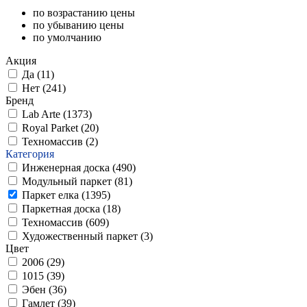
по возрастанию цены
по убыванию цены
по умолчанию
Акция
Да (
11
)
Нет (
241
)
Бренд
Lab Arte (
1373
)
Royal Parket (
20
)
Техномассив (
2
)
Категория
Инженерная доска (
490
)
Модульный паркет (
81
)
Паркет елка (
1395
)
Паркетная доска (
18
)
Техномассив (
609
)
Художественный паркет (
3
)
Цвет
2006 (
29
)
1015 (
39
)
Эбен (
36
)
Гамлет (
39
)