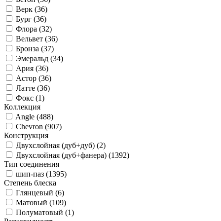
Верк (
36
)
Бург (
36
)
Флора (
32
)
Вельвет (
36
)
Бронза (
37
)
Эмеральд (
34
)
Ария (
36
)
Астор (
36
)
Латте (
36
)
Фокс (
1
)
Коллекция
Angle (
488
)
Chevron (
907
)
Конструкция
Двухслойная (дуб+дуб) (
2
)
Двухслойная (дуб+фанера) (
1392
)
Тип соединения
шип-паз (
1395
)
Степень блеска
Глянцевый (
6
)
Матовый (
109
)
Полуматовый (
1
)