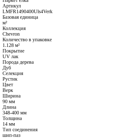
Паркет елка
Артикул
LMFR1490400Uls4Verk
Базовая единица
м²
Коллекция
Chevron
Количество в упаковке
1.128 м²
Покрытие
UV лак
Порода дерева
Дуб
Селекция
Рустик
Цвет
Верк
Ширина
90 мм
Длина
348-400 мм
Толщина
14 мм
Тип соединения
шип-паз