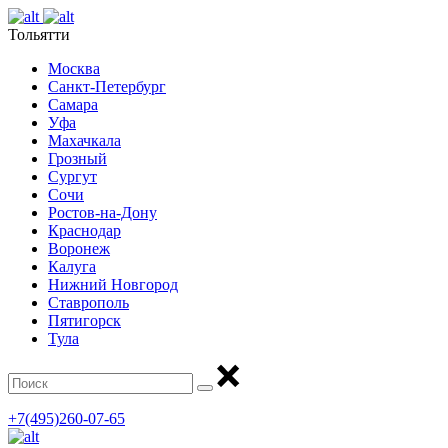
Тольятти
Москва
Санкт-Петербург
Самара
Уфа
Махачкала
Грозный
Сургут
Сочи
Ростов-на-Дону
Краснодар
Воронеж
Калуга
Нижний Новгород
Ставрополь
Пятигорск
Тула
+7(495)260-07-65