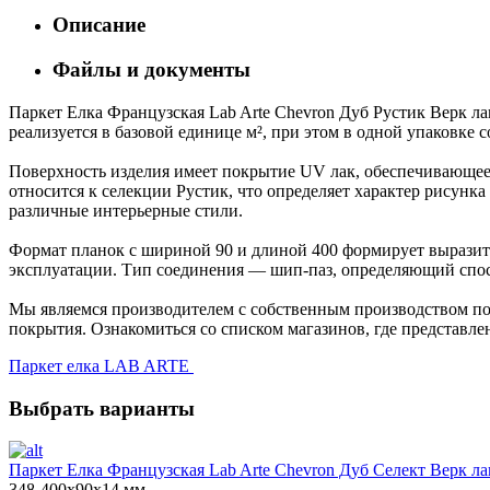
Описание
Файлы и документы
Паркет Елка Французская Lab Arte Chevron Дуб Рустик Верк ла
реализуется в базовой единице м², при этом в одной упаковке 
Поверхность изделия имеет покрытие UV лак, обеспечивающее 
относится к селекции Рустик, что определяет характер рисун
различные интерьерные стили.
Формат планок с шириной 90 и длиной 400 формирует выразите
эксплуатации. Тип соединения — шип-паз, определяющий спос
Мы являемся производителем с собственным производством пол
покрытия. Ознакомиться со списком магазинов, где представле
Паркет елка LAB ARTE
Выбрать варианты
Паркет Елка Французская Lab Arte Chevron Дуб Селект Верк ла
348-400х90х14 мм