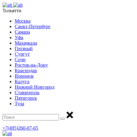
Тольятти
Москва
Санкт-Петербург
Самара
Уфа
Махачкала
Грозный
Сургут
Сочи
Ростов-на-Дону
Краснодар
Воронеж
Калуга
Нижний Новгород
Ставрополь
Пятигорск
Тула
+7(495)260-07-65