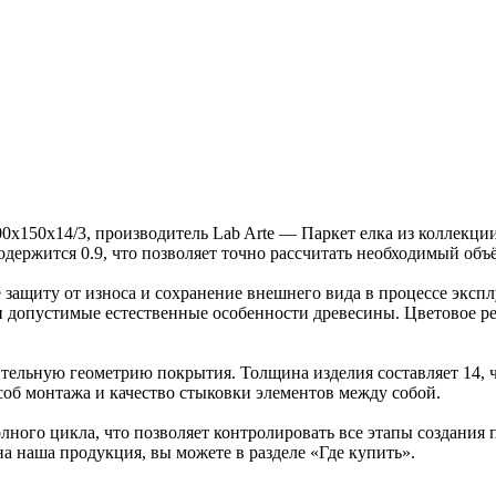
00х150х14/3, производитель Lab Arte — Паркет елка из коллекц
содержится 0.9, что позволяет точно рассчитать необходимый объ
защиту от износа и сохранение внешнего вида в процессе эксп
ка и допустимые естественные особенности древесины. Цветово
ельную геометрию покрытия. Толщина изделия составляет 14, ч
об монтажа и качество стыковки элементов между собой.
ного цикла, что позволяет контролировать все этапы создания
на наша продукция, вы можете в разделе «Где купить».