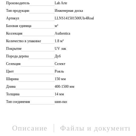
Производитель
Lab Arte
Тип продукции
Инженерная доска
Артикул
LLNS141501500Uls4Roal
Базовая единица
м²
Коллекция
Authentica
Количество в упаковке
1.8 м²
Покрытие
UV лак
Порода дерева
Дуб
Селекция
Селект
Цвет
Рояль
Ширина
150 мм
Длина
400-1500 мм
Толщина
14 мм
Тип соединения
шип-паз
Описание
Файлы и документы