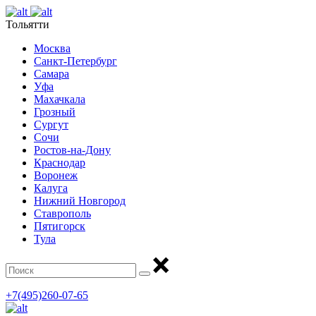
Тольятти
Москва
Санкт-Петербург
Самара
Уфа
Махачкала
Грозный
Сургут
Сочи
Ростов-на-Дону
Краснодар
Воронеж
Калуга
Нижний Новгород
Ставрополь
Пятигорск
Тула
+7(495)260-07-65